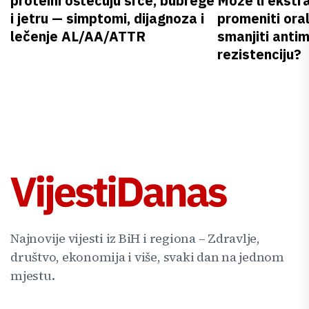
proteini oštećuju srce, bubrege
Može li ekstr
i jetru — simptomi, dijagnoza i
promeniti oral
lečenje AL/AA/ATTR
smanjiti anti
rezistenciju?
Najnovije vijesti iz BiH i regiona – Zdravlje,
društvo, ekonomija i više, svaki dan na jednom
mjestu.