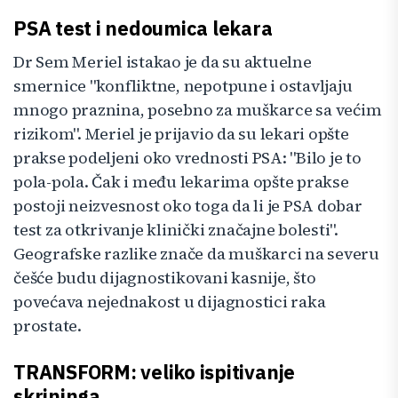
PSA test i nedoumica lekara
Dr Sem Meriel istakao je da su aktuelne
smernice "konfliktne, nepotpune i ostavljaju
mnogo praznina, posebno za muškarce sa većim
rizikom". Meriel je prijavio da su lekari opšte
prakse podeljeni oko vrednosti PSA: "Bilo je to
pola-pola. Čak i među lekarima opšte prakse
postoji neizvesnost oko toga da li je PSA dobar
test za otkrivanje klinički značajne bolesti".
Geografske razlike znače da muškarci na severu
češće budu dijagnostikovani kasnije, što
povećava nejednakost u dijagnostici raka
prostate.
TRANSFORM: veliko ispitivanje
skrininga