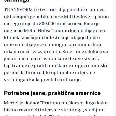
TRANSFORM će testirati dijagnostičke puteve,
uključujući genetiku i brže MRI testove, i planira
da regrutuje do 300.000 muškaraca. Kako je
naglasio Metju Hobs: "Imamo kasnu dijagnozu
klinički značajnih bolesti koje ubijaju ljude i
masovnu dijagnozu mnogih karcinoma koji
nikada neće izazvati štetu. Smernice i dokazi su
jedini način da uravnotežimo te dve stvari".
Ispitivanje će pratiti muškarce dugi vremenski
period da bi odredilo optimalne intervale
skrininga i kada prestati testiranje.
Potrebne jasne, praktične smernice
Meriel je dodao: "Pratimo muškarce dugo kako
bismo razumeli intervale skrininga, stadijum