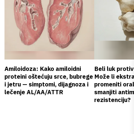
Amiloidoza: Kako amiloidni
Beli luk proti
proteini oštećuju srce, bubrege
Može li ekstr
i jetru — simptomi, dijagnoza i
promeniti oral
lečenje AL/AA/ATTR
smanjiti anti
rezistenciju?