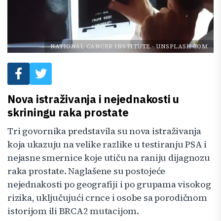
NATIONAL CANCER INSTITUTE
-
UNSPLASH.COM
Nova istraživanja i nejednakosti u
skriningu raka prostate
Tri govornika predstavila su nova istraživanja
koja ukazuju na velike razlike u testiranju PSA i
nejasne smernice koje utiču na raniju dijagnozu
raka prostate. Naglašene su postojeće
nejednakosti po geografiji i po grupama visokog
rizika, uključujući crnce i osobe sa porodičnom
istorijom ili BRCA2 mutacijom.