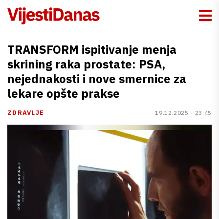
TRANSFORM ispitivanje menja
skrining raka prostate: PSA,
nejednakosti i nove smernice za
lekare opšte prakse
ZDRAVLJE
19.12.2025 - 23:45