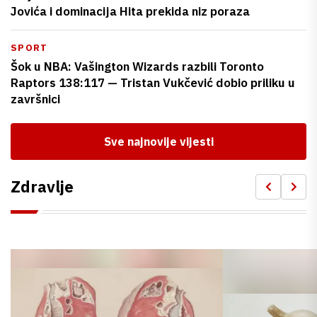
Jovića i dominacija Hita prekida niz poraza
SPORT
Šok u NBA: Vašington Wizards razbili Toronto
Raptors 138:117 — Tristan Vukčević dobio priliku u
završnici
Sve najnovije vijesti
Zdravlje