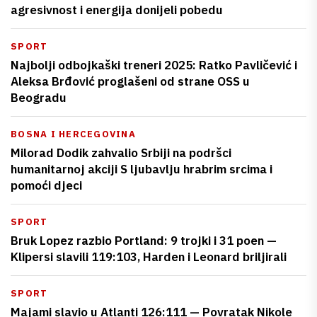
agresivnost i energija donijeli pobedu
SPORT
Najbolji odbojkaški treneri 2025: Ratko Pavličević i
Aleksa Brđović proglašeni od strane OSS u
Beogradu
BOSNA I HERCEGOVINA
Milorad Dodik zahvalio Srbiji na podršci
humanitarnoj akciji S ljubavlju hrabrim srcima i
pomoći djeci
SPORT
Bruk Lopez razbio Portland: 9 trojki i 31 poen —
Klipersi slavili 119:103, Harden i Leonard briljirali
SPORT
Majami slavio u Atlanti 126:111 — Povratak Nikole