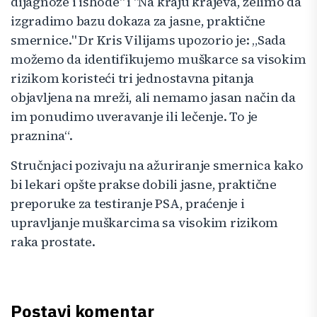
dijagnoze i ishode" i "Na kraju krajeva, želimo da
izgradimo bazu dokaza za jasne, praktične
smernice." Dr Kris Vilijams upozorio je: „Sada
možemo da identifikujemo muškarce sa visokim
rizikom koristeći tri jednostavna pitanja
objavljena na mreži, ali nemamo jasan način da
im ponudimo uveravanje ili lečenje. To je
praznina“.
Stručnjaci pozivaju na ažuriranje smernica kako
bi lekari opšte prakse dobili jasne, praktične
preporuke za testiranje PSA, praćenje i
upravljanje muškarcima sa visokim rizikom
raka prostate.
Postavi komentar