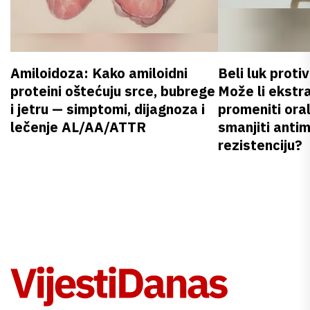
Amiloidoza: Kako amiloidni
Beli luk proti
proteini oštećuju srce, bubrege
Može li ekstr
i jetru — simptomi, dijagnoza i
promeniti oral
lečenje AL/AA/ATTR
smanjiti anti
rezistenciju?