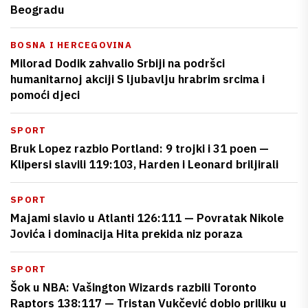
Beogradu
BOSNA I HERCEGOVINA
Milorad Dodik zahvalio Srbiji na podršci
humanitarnoj akciji S ljubavlju hrabrim srcima i
pomoći djeci
SPORT
Bruk Lopez razbio Portland: 9 trojki i 31 poen —
Klipersi slavili 119:103, Harden i Leonard briljirali
SPORT
Majami slavio u Atlanti 126:111 — Povratak Nikole
Jovića i dominacija Hita prekida niz poraza
SPORT
Šok u NBA: Vašington Wizards razbili Toronto
Raptors 138:117 — Tristan Vukčević dobio priliku u