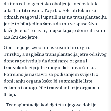
da ima retko genetsko oboljenje, nedostatak
alfa-1 antitripsina. To je bio šok, ali lekari su
odmah reagovali i uputili nas na transplantaciju,
jer je to bila jedina šansa da mu se spase život -
kaže Jelena Trnavac, majka koja je donirala sinu
Marku deo jetre.
Operaciju je izveo tim iskusnih hirurga u
Turskoj, a uspješna transplantacija jetre od živog
donora potvrđuje da doniranje organa i
transplantacija jetre mogu dati novu šansu.
Potrebno je nastaviti sa podizanjem svijesti o
doniranju organa kako bi se smanjile liste
čekanja i omogućile transplantacije organа u
Srbiji.
- Transplantacija kod djeteta njegove dobi je