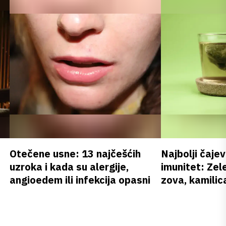
Otečene usne: 13 najčešćih
Najbolji čajev
uzroka i kada su alergije,
imunitet: Zele
angioedem ili infekcija opasni
zova, kamilica