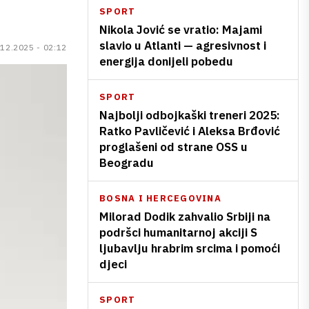
SPORT
Nikola Jović se vratio: Majami
slavio u Atlanti — agresivnost i
.12.2025 - 02:12
energija donijeli pobedu
SPORT
Najbolji odbojkaški treneri 2025:
Ratko Pavličević i Aleksa Brđović
proglašeni od strane OSS u
Beogradu
BOSNA I HERCEGOVINA
Milorad Dodik zahvalio Srbiji na
podršci humanitarnoj akciji S
ljubavlju hrabrim srcima i pomoći
djeci
SPORT