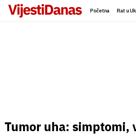
Početna
Rat u Uk
Tumor uha: simptomi, v