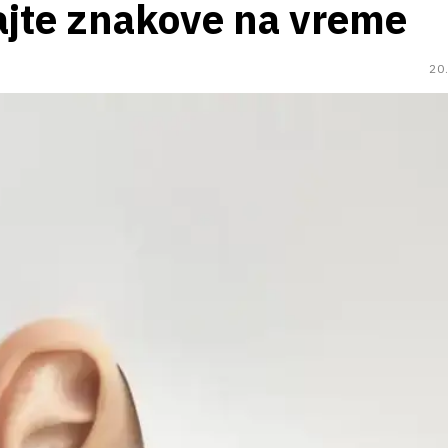
ajte znakove na vreme
20