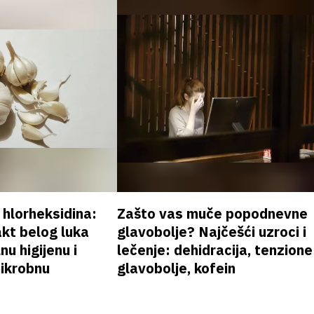
v hlorheksidina:
Zašto vas muče popodnevne
akt belog luka
glavobolje? Najčešći uzroci i
nu higijenu i
lečenje: dehidracija, tenzione
mikrobnu
glavobolje, kofein