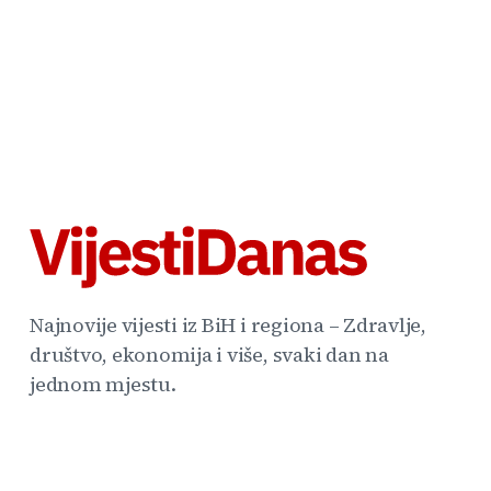
Najnovije vijesti iz BiH i regiona – Zdravlje,
društvo, ekonomija i više, svaki dan na
jednom mjestu.