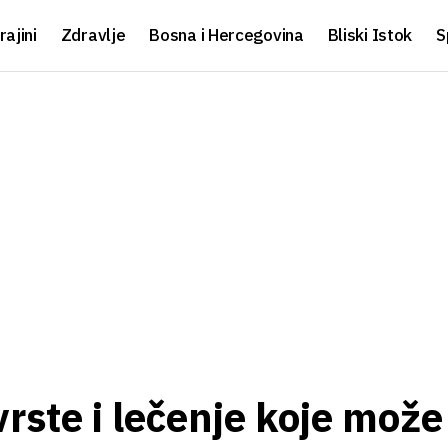
rajini
Zdravlje
Bosna i Hercegovina
Bliski Istok
S
rste i lečenje koje može