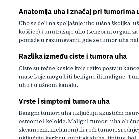
Anatomija uha i značaj pri tumorima 
Uho se deli na spoljašnje uho (ušna školjka, u
koščice) i unutrašnje uho (senzorni organi za
pomaže u razumevanju gde se tumor uha nalaz
Razlika između ciste i tumora uha
Ciste su tečne kesice koje retko postaju kanc
mase koje mogu biti benigne ili maligne. Tum
uhu i u ušnom kanalu.
Vrste i simptomi tumora uha
Benigni tumori uha uključuju akustični neu
osteome i keloide. Maligni tumori uha obično
skvamozni, melanom) ili ređi tumori srednj
uključuju kvržicu, gubitak sluha, tinitus, bol, 