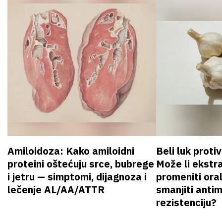
Amiloidoza: Kako amiloidni
Beli luk proti
proteini oštećuju srce, bubrege
Može li ekstr
i jetru — simptomi, dijagnoza i
promeniti oral
lečenje AL/AA/ATTR
smanjiti anti
rezistenciju?