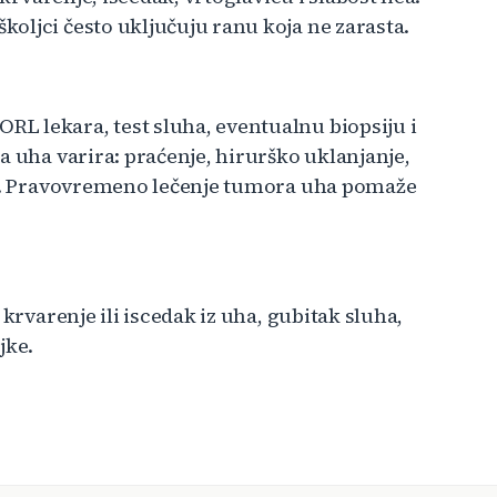
oljci često uključuju ranu koja ne zarasta.
L lekara, test sluha, eventualnu biopsiju i
a uha varira: praćenje, hirurško uklanjanje,
ija. Pravovremeno lečenje tumora uha pomaže
krvarenje ili iscedak iz uha, gubitak sluha,
jke.