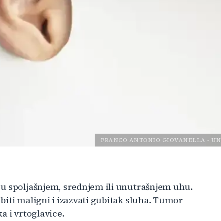
FRANCO ANTONIO GIOVANELLA
-
UN
 u spoljašnjem, srednjem ili unutrašnjem uhu.
biti maligni i izazvati gubitak sluha. Tumor
a i vrtoglavice.