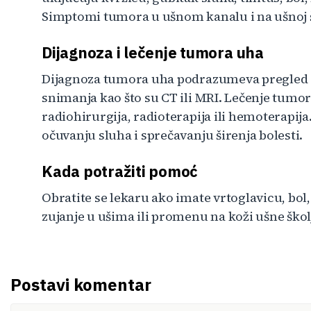
Simptomi tumora u ušnom kanalu i na ušnoj šk
Dijagnoza i lečenje tumora uha
Dijagnoza tumora uha podrazumeva pregled OR
snimanja kao što su CT ili MRI. Lečenje tumor
radiohirurgija, radioterapija ili hemoterap
očuvanju sluha i sprečavanju širenja bolesti.
Kada potražiti pomoć
Obratite se lekaru ako imate vrtoglavicu, bol, 
zujanje u ušima ili promenu na koži ušne škol
Postavi komentar