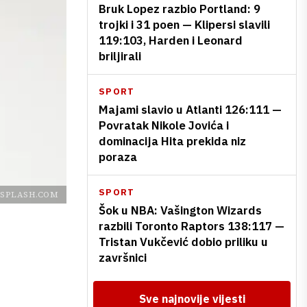
Bruk Lopez razbio Portland: 9
trojki i 31 poen — Klipersi slavili
119:103, Harden i Leonard
briljirali
SPORT
Majami slavio u Atlanti 126:111 —
Povratak Nikole Jovića i
dominacija Hita prekida niz
poraza
SPORT
SPLASH.COM
Šok u NBA: Vašington Wizards
razbili Toronto Raptors 138:117 —
Tristan Vukčević dobio priliku u
završnici
Sve najnovije vijesti