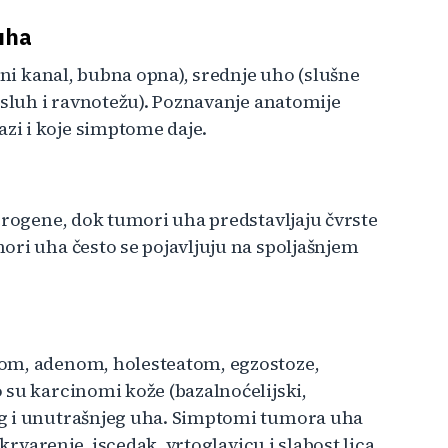
uha
šni kanal, bubna opna), srednje uho (slušne
 sluh i ravnotežu). Poznavanje anatomije
i i koje simptome daje.
erogene, dok tumori uha predstavljaju čvrste
ori uha često se pojavljuju na spoljašnjem
rom, adenom, holesteatom, egzostoze,
 su karcinomi kože (bazalnoćelijski,
eg i unutrašnjeg uha. Simptomi tumora uha
krvarenje, iscedak, vrtoglavicu i slabost lica.