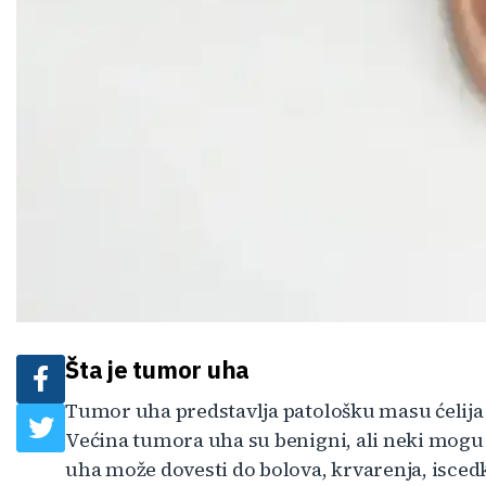
Šta je tumor uha
Tumor uha predstavlja patološku masu ćelija
Većina tumora uha su benigni, ali neki mogu 
uha može dovesti do bolova, krvarenja, iscedk