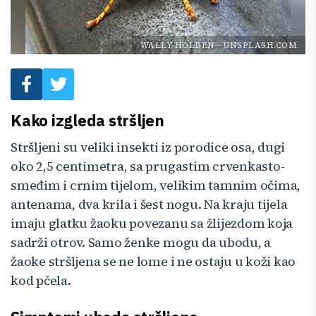
WALLY HOLDEN
-
UNSPLASH.COM
Kako izgleda stršljen
Stršljeni su veliki insekti iz porodice osa, dugi
oko 2,5 centimetra, sa prugastim crvenkasto-
smeđim i crnim tijelom, velikim tamnim očima,
antenama, dva krila i šest nogu. Na kraju tijela
imaju glatku žaoku povezanu sa žlijezdom koja
sadrži otrov. Samo ženke mogu da ubodu, a
žaoke stršljena se ne lome i ne ostaju u koži kao
kod pčela.