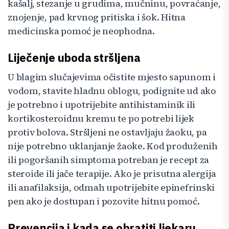
kašalj, stezanje u grudima, mučninu, povraćanje,
znojenje, pad krvnog pritiska i šok. Hitna
medicinska pomoć je neophodna.
Liječenje uboda stršljena
U blagim slučajevima očistite mjesto sapunom i
vodom, stavite hladnu oblogu, podignite ud ako
je potrebno i upotrijebite antihistaminik ili
kortikosteroidnu kremu te po potrebi lijek
protiv bolova. Stršljeni ne ostavljaju žaoku, pa
nije potrebno uklanjanje žaoke. Kod produženih
ili pogoršanih simptoma potreban je recept za
steroide ili jače terapije. Ako je prisutna alergija
ili anafilaksija, odmah upotrijebite epinefrinski
pen ako je dostupan i pozovite hitnu pomoć.
Prevencija i kada se obratiti ljekaru