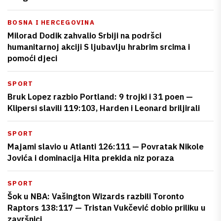
BOSNA I HERCEGOVINA
Milorad Dodik zahvalio Srbiji na podršci
humanitarnoj akciji S ljubavlju hrabrim srcima i
pomoći djeci
SPORT
Bruk Lopez razbio Portland: 9 trojki i 31 poen —
Klipersi slavili 119:103, Harden i Leonard briljirali
SPORT
Majami slavio u Atlanti 126:111 — Povratak Nikole
Jovića i dominacija Hita prekida niz poraza
SPORT
Šok u NBA: Vašington Wizards razbili Toronto
Raptors 138:117 — Tristan Vukčević dobio priliku u
završnici