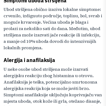
Simptomi uboda stršljena
Ubod stršljena obično izaziva lokalne simptome:
crvenilo, izdignuto područje, toplinu, bol, svrab i
moguće krvarenje. Većina uboda je blaga i
prolazi za nekoliko sati do dana. Međutim, ubod
stršljena može izazvati jače reakcije ili infekciju,
a manje od 10% uboda dovodi do intenzivnijih
lokalnih promjena.
Alergija i anafilaksija
U neke osobe ubod stršljena može izazvati
alergijsku reakciju zbog histamina u otrovu.
Anafilaksija je teška, potencijalno smrtonosna
alergijska reakcija koja se može javiti brzo.
Simptomi anafilaksije uključuju koprivnjaču van
mjesta uboda, otok kože ili grla, otežano disanje,