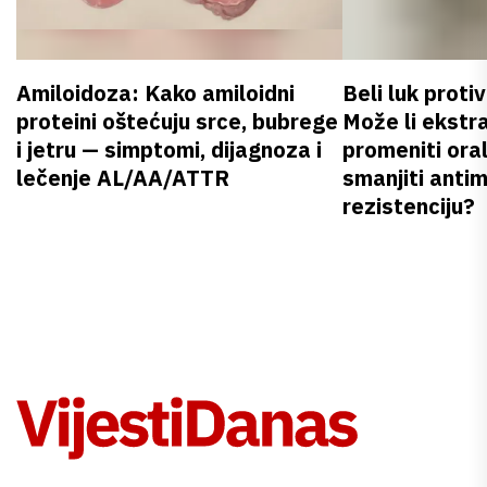
Amiloidoza: Kako amiloidni
Beli luk proti
proteini oštećuju srce, bubrege
Može li ekstr
i jetru — simptomi, dijagnoza i
promeniti oral
lečenje AL/AA/ATTR
smanjiti anti
rezistenciju?