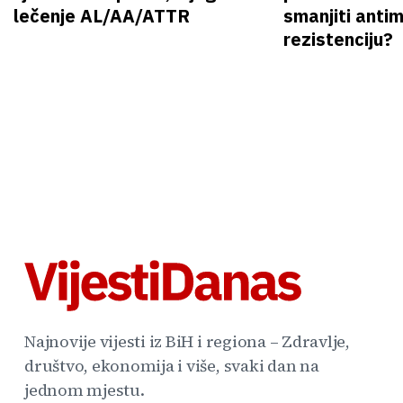
lečenje AL/AA/ATTR
smanjiti anti
rezistenciju?
Najnovije vijesti iz BiH i regiona – Zdravlje,
društvo, ekonomija i više, svaki dan na
jednom mjestu.