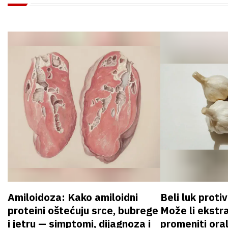
Amiloidoza: Kako amiloidni
Beli luk proti
proteini oštećuju srce, bubrege
Može li ekstr
i jetru — simptomi, dijagnoza i
promeniti oral