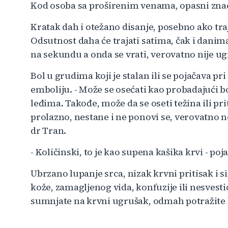
Kod osoba sa proširenim venama, opasni znac
Kratak dah i otežano disanje, posebno ako tra
Odsutnost daha će trajati satima, čak i danim
na sekundu a onda se vrati, verovatno nije ug
Bol u grudima koji je stalan ili se pojačava
emboliju. - Može se osećati kao probadajući bol
leđima. Takođe, može da se oseti težina ili pr
prolazno, nestane i ne ponovi se, verovatno
dr Tran.
- Količinski, to je kao supena kašika krvi - po
Ubrzano lupanje srca, nizak krvni pritisak i 
kože, zamagljenog vida, konfuzije ili nesves
sumnjate na krvni ugrušak, odmah potražite