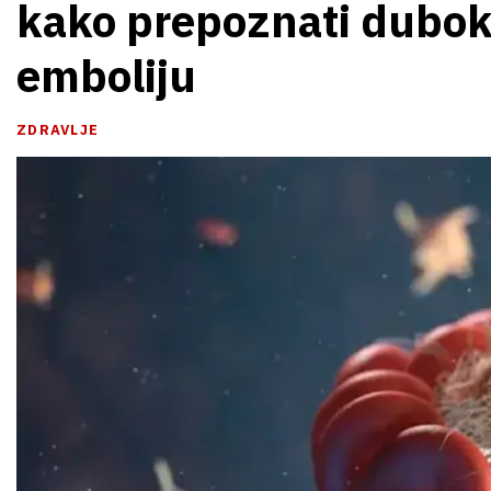
kako prepoznati dubok
emboliju
ZDRAVLJE