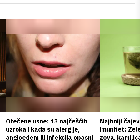
Otečene usne: 13 najčešćih
Najbolji čajev
uzroka i kada su alergije,
imunitet: Zele
angioedem ili infekcija opasni
zova, kamilica