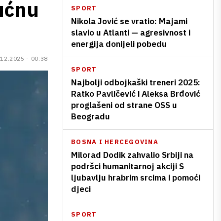
ućnu
SPORT
Nikola Jović se vratio: Majami
slavio u Atlanti — agresivnost i
energija donijeli pobedu
.12.2025 - 00:38
SPORT
Najbolji odbojkaški treneri 2025:
Ratko Pavličević i Aleksa Brđović
proglašeni od strane OSS u
Beogradu
BOSNA I HERCEGOVINA
Milorad Dodik zahvalio Srbiji na
podršci humanitarnoj akciji S
ljubavlju hrabrim srcima i pomoći
djeci
SPORT