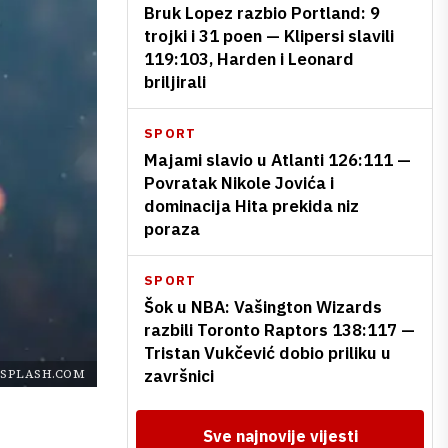
Bruk Lopez razbio Portland: 9
trojki i 31 poen — Klipersi slavili
119:103, Harden i Leonard
briljirali
SPORT
Majami slavio u Atlanti 126:111 —
Povratak Nikole Jovića i
dominacija Hita prekida niz
poraza
SPORT
Šok u NBA: Vašington Wizards
razbili Toronto Raptors 138:117 —
Tristan Vukčević dobio priliku u
završnici
SPLASH.COM
Sve najnovije vijesti