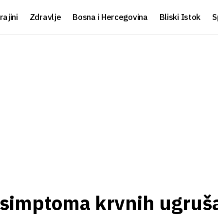
rajini
Zdravlje
Bosna i Hercegovina
Bliski Istok
S
h simptoma krvnih ugruš