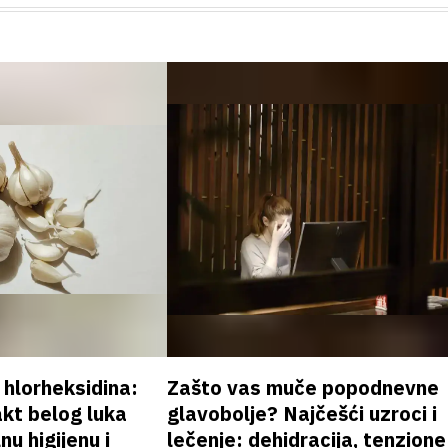
v hlorheksidina:
Zašto vas muče popodnevne
akt belog luka
glavobolje? Najčešći uzroci i
nu higijenu i
lečenje: dehidracija, tenzione