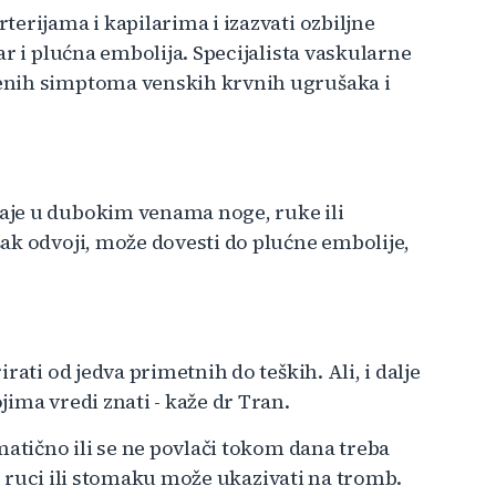
erijama i kapilarima i izazvati ozbiljne
ar i plućna embolija. Specijalista vaskularne
enih simptoma venskih krvnih ugrušaka i
aje u dubokim venama noge, ruke ili
ak odvoji, može dovesti do plućne embolije,
ati od jedva primetnih do teških. Ali, i dalje
ima vredi znati - kaže dr Tran.
matično ili se ne povlači tokom dana treba
i, ruci ili stomaku može ukazivati na tromb.