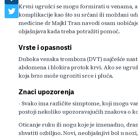
Krvni ugrušci se mogu formirati u venama, art
komplikacije kao što su srčani ili moždani ud
medicine dr Majkl Tran navodi osam uobičaj
objašnjava kada treba potražiti pomoć.
Vrste i opasnosti
Duboka venska tromboza (DVT) najčešće nast
abdomena i blokira protok krvi. Ako se ugruš
koja brzo može ugroziti srce i pluća.
Znaci upozorenja
- Svako ima različite simptome, koji mogu varir
postoji nekoliko upozoravajućih znakova o koj
Oticanje ruku ili nogu koje je iznenadno, dra
shvatiti ozbiljno. Novi, neobjašnjivi bol u noz