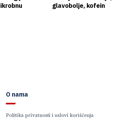
mikrobnu
glavobolje, kofein
O nama
Politika privatnosti i uslovi korišćenja