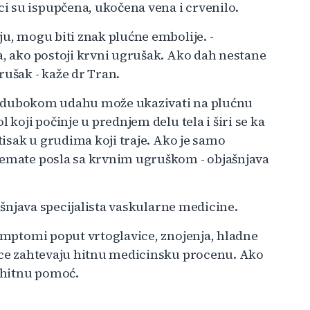
i su ispupčena, ukočena vena i crvenilo.
ju, mogu biti znak plućne embolije. -
a, ako postoji krvni ugrušak. Ako dah nestane
rušak - kaže dr Tran.
 pri dubokom udahu može ukazivati na plućnu
 koji počinje u prednjem delu tela i širi se ka
itisak u grudima koji traje. Ako je samo
 nemate posla sa krvnim ugruškom - objašnjava
jašnjava specijalista vaskularne medicine.
simptomi poput vrtoglavice, znojenja, hladne
tice zahtevaju hitnu medicinsku procenu. Ako
 hitnu pomoć.