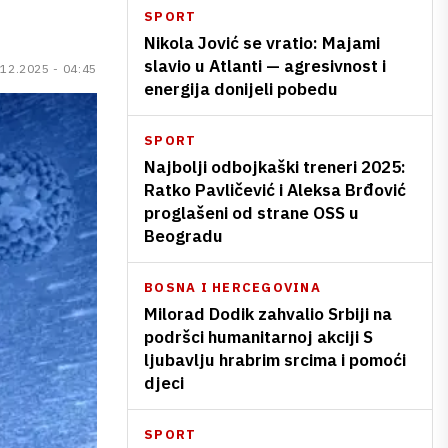
SPORT
Nikola Jović se vratio: Majami
slavio u Atlanti — agresivnost i
.12.2025 - 04:45
energija donijeli pobedu
SPORT
Najbolji odbojkaški treneri 2025:
Ratko Pavličević i Aleksa Brđović
proglašeni od strane OSS u
Beogradu
BOSNA I HERCEGOVINA
Milorad Dodik zahvalio Srbiji na
podršci humanitarnoj akciji S
ljubavlju hrabrim srcima i pomoći
djeci
SPORT