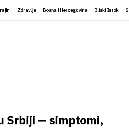
rajini
Zdravlje
Bosna i Hercegovina
Bliski Istok
S
u Srbiji — simptomi,