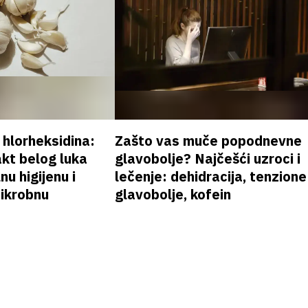
v hlorheksidina:
Zašto vas muče popodnevne
akt belog luka
glavobolje? Najčešći uzroci i
nu higijenu i
lečenje: dehidracija, tenzione
mikrobnu
glavobolje, kofein