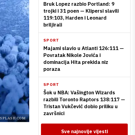
Bruk Lopez razbio Portland: 9
trojki i 31 poen — Klipersi slavili
119:103, Harden i Leonard
briljirali
SPORT
Majami slavio u Atlanti 126:111 —
Povratak Nikole Jovića i
dominacija Hita prekida niz
poraza
SPORT
Šok u NBA: Vašington Wizards
razbili Toronto Raptors 138:117 —
Tristan Vukčević dobio priliku u
završnici
SPLASH.COM
Sve najnovije vijesti