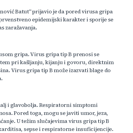
anović Batut" prijavio je da pored virusa gripa
ma prvenstveno epidemijski karakter i sporije se
as zaražavanja.
usom gripa. Virus gripa tip B prenosi se
tem pri kašljanju, kijanju i govoru, direktnim
a. Virus gripa tip B može izazvati blage do
a.
alj i glavobolja. Respiratorni simptomi
 nosa. Pored toga, mogu se javiti umor, jeza,
anje. U težim slučajevima virus gripa tip B
rditisa, sepse i respiratorne insuficijencije.