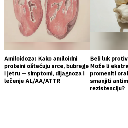
Amiloidoza: Kako amiloidni
Beli luk proti
proteini oštećuju srce, bubrege
Može li ekstr
i jetru — simptomi, dijagnoza i
promeniti oral
lečenje AL/AA/ATTR
smanjiti anti
rezistenciju?