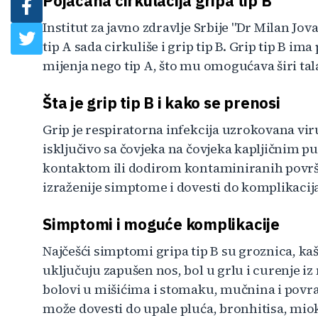
Pojačana cirkulacija gripa tip B
Institut za javno zdravlje Srbije "Dr Milan Jov
tip A sada cirkuliše i grip tip B. Grip tip B i
mijenja nego tip A, što mu omogućava širi tal
Šta je grip tip B i kako se prenosi
Grip je respiratorna infekcija uzrokovana vir
isključivo sa čovjeka na čovjeka kapljičnim pu
kontaktom ili dodirom kontaminiranih površin
izraženije simptome i dovesti do komplikacij
Simptomi i moguće komplikacije
Najčešći simptomi gripa tip B su groznica, kaš
uključuju zapušen nos, bol u grlu i curenje iz
bolovi u mišićima i stomaku, mučnina i povrać
može dovesti do upale pluća, bronhitisa, mioka