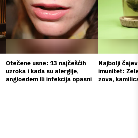
Otečene usne: 13 najčešćih
Najbolji čajev
uzroka i kada su alergije,
imunitet: Zele
angioedem ili infekcija opasni
zova, kamilica