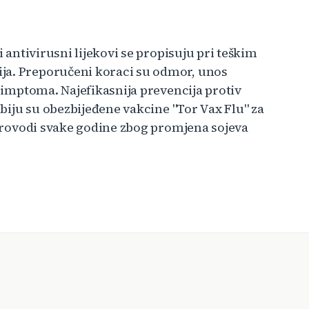
i antivirusni lijekovi se propisuju pri teškim
ja. Preporučeni koraci su odmor, unos
 simptoma. Najefikasnija prevencija protiv
Srbiju su obezbijeđene vakcine "Tor Vax Flu" za
 sprovodi svake godine zbog promjena sojeva