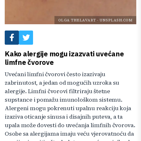
OLGA THELAVART
-
UNSPLASH.COM
Kako alergije mogu izazvati uvećane
limfne čvorove
Uvećani limfni čvorovi često izazivaju
zabrinutost, a jedan od mogućih uzroka su
alergije. Limfni čvorovi filtriraju štetne
supstance i pomažu imunološkom sistemu.
Alergeni mogu pokrenuti upalnu reakciju koja
izaziva oticanje sinusa i disajnih puteva, a ta
upala može dovesti do uvećanja limfnih čvorova.
Osobe sa alergijama imaju veću vjerovatnoću da