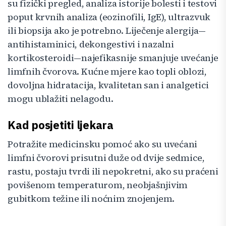
su fizički pregled, analiza istorije bolesti i testovi
poput krvnih analiza (eozinofili, IgE), ultrazvuk
ili biopsija ako je potrebno. Liječenje alergija—
antihistaminici, dekongestivi i nazalni
kortikosteroidi—najefikasnije smanjuje uvećanje
limfnih čvorova. Kućne mjere kao topli oblozi,
dovoljna hidratacija, kvalitetan san i analgetici
mogu ublažiti nelagodu.
Kad posjetiti ljekara
Potražite medicinsku pomoć ako su uvećani
limfni čvorovi prisutni duže od dvije sedmice,
rastu, postaju tvrdi ili nepokretni, ako su praćeni
povišenom temperaturom, neobjašnjivim
gubitkom težine ili noćnim znojenjem.