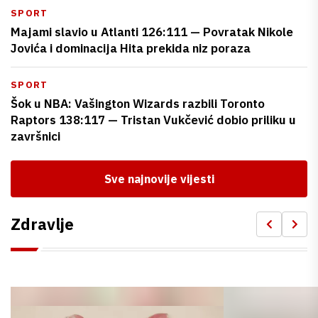
SPORT
Majami slavio u Atlanti 126:111 — Povratak Nikole
Jovića i dominacija Hita prekida niz poraza
SPORT
Šok u NBA: Vašington Wizards razbili Toronto
Raptors 138:117 — Tristan Vukčević dobio priliku u
završnici
Sve najnovije vijesti
Zdravlje