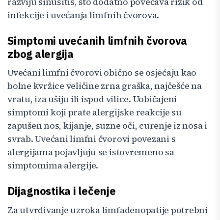
razviju sinusitis, što dodatno povećava rizik od
infekcije i uvećanja limfnih čvorova.
Simptomi uvećanih limfnih čvorova
zbog alergija
Uvećani limfni čvorovi obično se osjećaju kao
bolne kvržice veličine zrna graška, najčešće na
vratu, iza ušiju ili ispod vilice. Uobičajeni
simptomi koji prate alergijske reakcije su
zapušen nos, kijanje, suzne oči, curenje iz nosa i
svrab. Uvećani limfni čvorovi povezani s
alergijama pojavljuju se istovremeno sa
simptomima alergije.
Dijagnostika i lečenje
Za utvrđivanje uzroka limfadenopatije potrebni