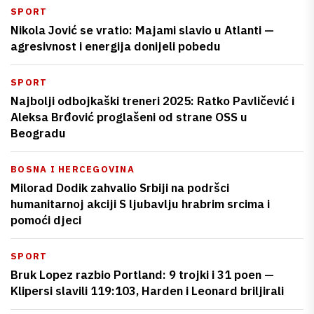
SPORT
Nikola Jović se vratio: Majami slavio u Atlanti —
agresivnost i energija donijeli pobedu
SPORT
Najbolji odbojkaški treneri 2025: Ratko Pavličević i
Aleksa Brđović proglašeni od strane OSS u
Beogradu
BOSNA I HERCEGOVINA
Milorad Dodik zahvalio Srbiji na podršci
humanitarnoj akciji S ljubavlju hrabrim srcima i
pomoći djeci
SPORT
Bruk Lopez razbio Portland: 9 trojki i 31 poen —
Klipersi slavili 119:103, Harden i Leonard briljirali