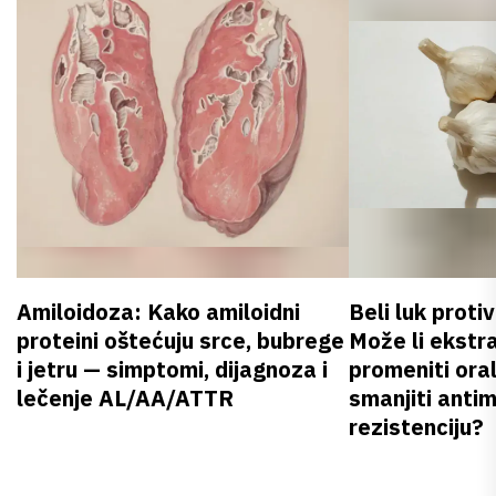
Amiloidoza: Kako amiloidni
Beli luk proti
proteini oštećuju srce, bubrege
Može li ekstr
i jetru — simptomi, dijagnoza i
promeniti oral
lečenje AL/AA/ATTR
smanjiti anti
rezistenciju?