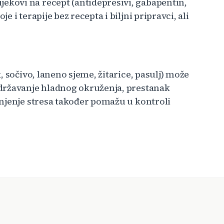
kovi na recept (antidepresivi, gabapentin,
i terapije bez recepta i biljni pripravci, ali
 sočivo, laneno sjeme, žitarice, pasulj) može
državanje hladnog okruženja, prestanak
njenje stresa također pomažu u kontroli