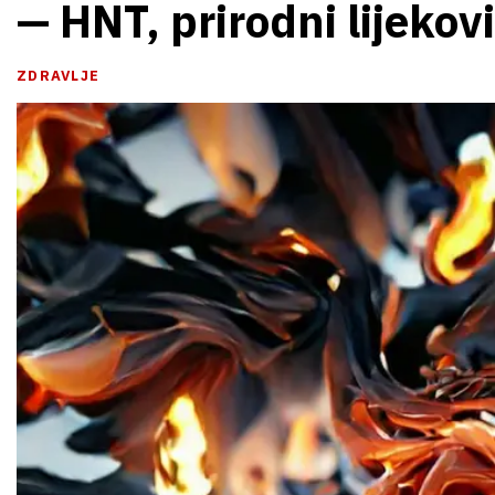
— HNT, prirodni lijekov
ZDRAVLJE