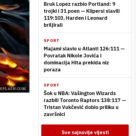
Bruk Lopez razbio Portland: 9
trojki i 31 poen — Klipersi slavili
119:103, Harden i Leonard
briljirali
SPORT
Majami slavio u Atlanti 126:111 —
Povratak Nikole Jovića i
dominacija Hita prekida niz
poraza
SPORT
SPLASH.COM
Šok u NBA: Vašington Wizards
razbili Toronto Raptors 138:117 —
Tristan Vukčević dobio priliku u
završnici
Sve najnovije vijesti