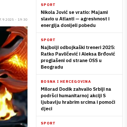
SPORT
Nikola Jović se vratio: Majami
slavio u Atlanti — agresivnost i
7.9.2025 - 19:30
energija donijeli pobedu
SPORT
Najbolji odbojkaški treneri 2025:
Ratko Pavličević i Aleksa Brđović
proglašeni od strane OSS u
Beogradu
BOSNA I HERCEGOVINA
Milorad Dodik zahvalio Srbiji na
podršci humanitarnoj akciji S
ljubavlju hrabrim srcima i pomoći
djeci
SPORT