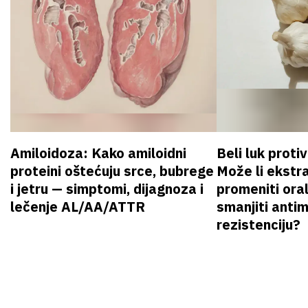
Amiloidoza: Kako amiloidni
Beli luk proti
proteini oštećuju srce, bubrege
Može li ekstr
i jetru — simptomi, dijagnoza i
promeniti oral
lečenje AL/AA/ATTR
smanjiti anti
rezistenciju?