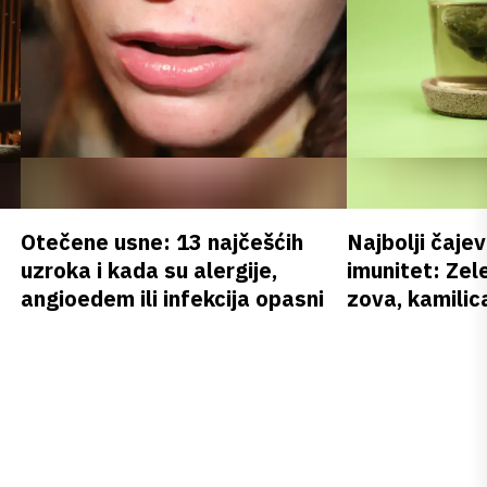
Otečene usne: 13 najčešćih
Najbolji čajev
uzroka i kada su alergije,
imunitet: Zele
angioedem ili infekcija opasni
zova, kamilica