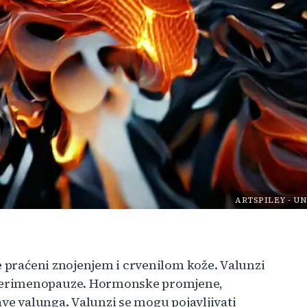
ARTSPILEY
-
UN
e praćeni znojenjem i crvenilom kože. Valunzi
perimenopauze. Hormonske promjene,
ave valunga. Valunzi se mogu pojavljivati