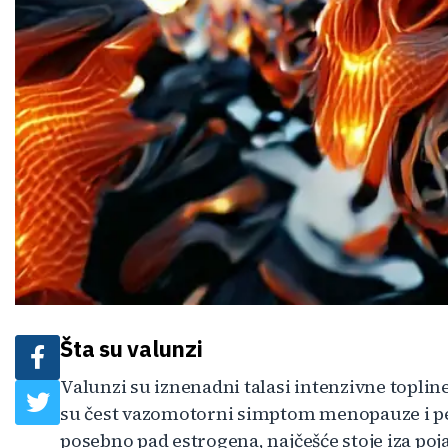
Šta su valunzi
Valunzi su iznenadni talasi intenzivne toplin
su čest vazomotorni simptom menopauze i 
posebno pad estrogena, najčešće stoje iza poj