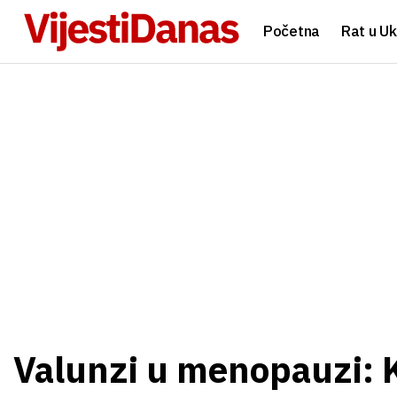
Početna
Rat u Uk
Valunzi u menopauzi: K