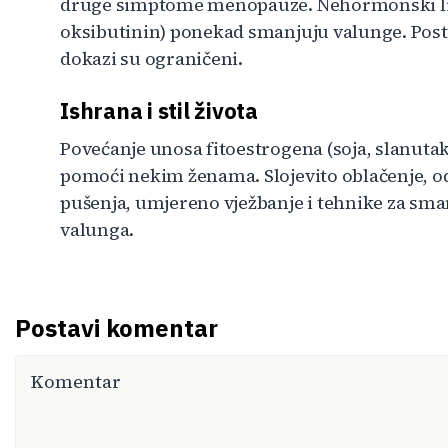
druge simptome menopauze. Nehormonski lije
oksibutinin) ponekad smanjuju valunge. Postoje 
dokazi su ograničeni.
Ishrana i stil života
Povećanje unosa fitoestrogena (soja, slanutak,
pomoći nekim ženama. Slojevito oblačenje, o
pušenja, umjereno vježbanje i tehnike za sma
valunga.
Postavi komentar