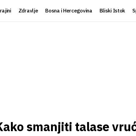
rajini
Zdravlje
Bosna i Hercegovina
Bliski Istok
S
ako smanjiti talase vru