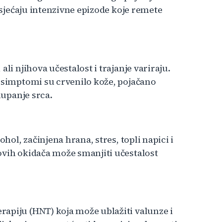
 osjećaju intenzivne epizode koje remete
li njihova učestalost i trajanje variraju.
i simptomi su crvenilo kože, pojačano
lupanje srca.
ohol, začinjena hrana, stres, topli napici i
ovih okidača može smanjiti učestalost
apiju (HNT) koja može ublažiti valunze i