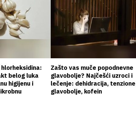
v hlorheksidina:
Zašto vas muče popodnevne
akt belog luka
glavobolje? Najčešći uzroci i
nu higijenu i
lečenje: dehidracija, tenzione
mikrobnu
glavobolje, kofein