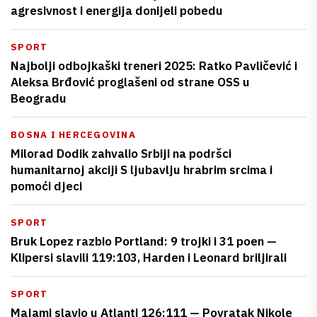
agresivnost i energija donijeli pobedu
SPORT
Najbolji odbojkaški treneri 2025: Ratko Pavličević i
Aleksa Brđović proglašeni od strane OSS u
Beogradu
BOSNA I HERCEGOVINA
Milorad Dodik zahvalio Srbiji na podršci
humanitarnoj akciji S ljubavlju hrabrim srcima i
pomoći djeci
SPORT
Bruk Lopez razbio Portland: 9 trojki i 31 poen —
Klipersi slavili 119:103, Harden i Leonard briljirali
SPORT
Majami slavio u Atlanti 126:111 — Povratak Nikole