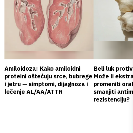
Amiloidoza: Kako amiloidni
Beli luk proti
proteini oštećuju srce, bubrege
Može li ekstr
i jetru — simptomi, dijagnoza i
promeniti oral
lečenje AL/AA/ATTR
smanjiti anti
rezistenciju?