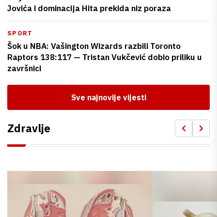
Jovića i dominacija Hita prekida niz poraza
SPORT
Šok u NBA: Vašington Wizards razbili Toronto
Raptors 138:117 — Tristan Vukčević dobio priliku u
završnici
Sve najnovije vijesti
Zdravlje