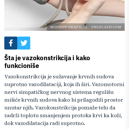
MOCKUP GRAPHICS
-
UNSPLASH.COM
Šta je vazokonstrikcija i kako
funkcioniše
Vazokonstrikcija je sužavanje krvnih sudova
suprotno vazodilataciji, koja ih širi. Vazomotorni
nervi simpatičkog nervnog sistema regulišu
mišiće krvnih sudova kako bi prilagodili prostor
unutar njih. Vazokonstrikcija pomaže telu da
zadrži toplotu smanjenjem protoka krvi ka koži,
dok vazodilatacija radi suprotno.