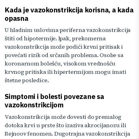
Kada je vazokonstrikcija korisna, a kada
opasna
U hladnim uslovima periferna vazokonstrikcija
štiti od hipotermije. Ipak, prekomerna
vazokonstrikcija može podići krvni pritisak i
povećati rizik od srčanih problema. Osobe sa
koronarnom bolešću, visokom vrednošću
krvnog pritiska ili hipertermijom mogu imati
štetne posledice.
Simptomi i bolesti povezane sa
vazokonstrikcijom
Vazokonstrikcija može dovesti do premalog
dotoka krvi u prste što izaziva akrocijanozu ili
Rejnoov fenomen. Dugotrajna vazokonstrikcija