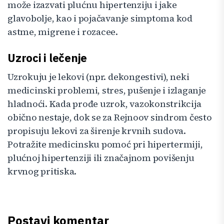
može izazvati plućnu hipertenziju i jake
glavobolje, kao i pojačavanje simptoma kod
astme, migrene i rozacee.
Uzroci i lečenje
Uzrokuju je lekovi (npr. dekongestivi), neki
medicinski problemi, stres, pušenje i izlaganje
hladnoći. Kada prođe uzrok, vazokonstrikcija
obično nestaje, dok se za Rejnoov sindrom često
propisuju lekovi za širenje krvnih sudova.
Potražite medicinsku pomoć pri hipertermiji,
plućnoj hipertenziji ili značajnom povišenju
krvnog pritiska.
Postavi komentar