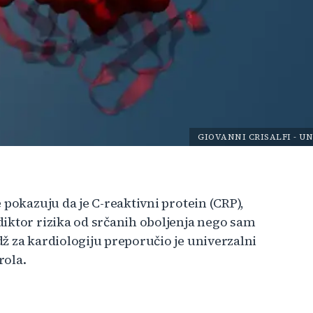
GIOVANNI CRISALFI
-
UN
 pokazuju da je C-reaktivni protein (CRP),
iktor rizika od srčanih oboljenja nego sam
ž za kardiologiju preporučio je univerzalni
rola.