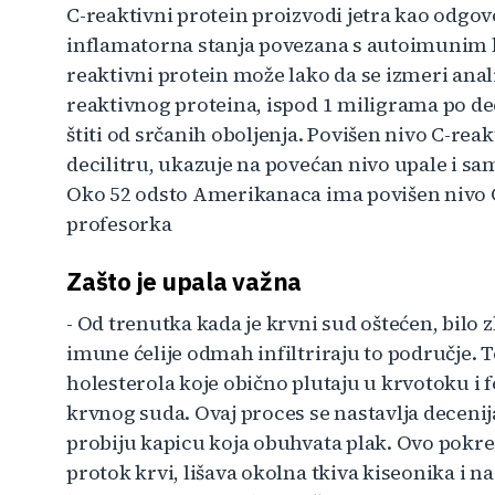
C-reaktivni protein proizvodi jetra kao odgovo
inflamatorna stanja povezana s autoimunim bo
reaktivni protein može lako da se izmeri anali
reaktivnog proteina, ispod 1 miligrama po de
štiti od srčanih oboljenja. Povišen nivo C-rea
decilitru, ukazuje na povećan nivo upale i sa
Oko 52 odsto Amerikanaca ima povišen nivo C-
profesorka
Zašto je upala važna
- Od trenutka kada je krvni sud oštećen, bilo 
imune ćelije odmah infiltriraju to područje. 
holesterola koje obično plutaju u krvotoku i f
krvnog suda. Ovaj proces se nastavlja deceni
probiju kapicu koja obuhvata plak. Ovo pokr
protok krvi, lišava okolna tkiva kiseonika i na