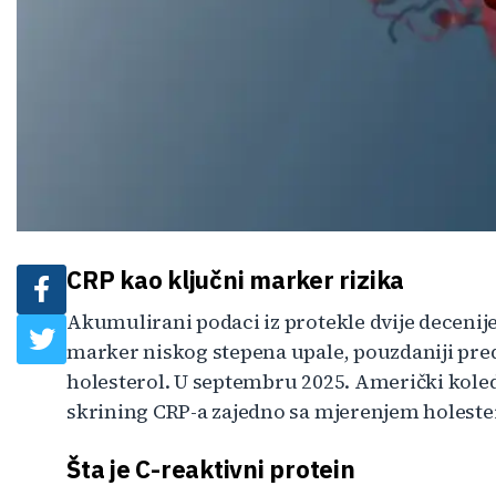
CRP kao ključni marker rizika
Akumulirani podaci iz protekle dvije decenije
marker niskog stepena upale, pouzdaniji pred
holesterol. U septembru 2025. Američki koled
skrining CRP-a zajedno sa mjerenjem holeste
Šta je C-reaktivni protein