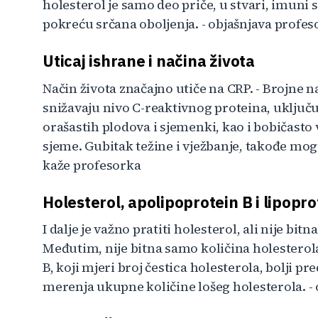
holesterol je samo deo priče, u stvari, imuni
pokreću srčana oboljenja. - objašnjava profes
Uticaj ishrane i načina života
Način života značajno utiče na CRP. - Brojne n
snižavaju nivo C-reaktivnog proteina, uključuj
orašastih plodova i sjemenki, kao i bobičasto v
sjeme. Gubitak težine i vježbanje, takođe mog
kaže profesorka
Holesterol, apolipoprotein B i lipopro
I dalje je važno pratiti holesterol, ali nije bitn
Međutim, nije bitna samo količina holesterola.
B, koji mjeri broj čestica holesterola, bolji p
merenja ukupne količine lošeg holesterola. -