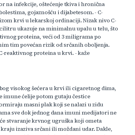
r na infekcije, oštećenje tkiva i hronična
lestima, gojaznošću i dijabetesom. - C-
zom krvi u lekarskoj ordinaciji. Nizak nivo C-
cilitru ukazuje na minimalnu upalu u telu, što
ktivnog proteina, veći od 3 miligrama po
mim tim povećan rizik od srčanih oboljenja.
reaktivnog proteina u krvi. - kaže
zbog visokog šećera u krvi ili cigaretnog dima,
Te imune ćelije potom gutaju čestice
ormiraju masni plak koji se nalazi u zidu
jama sve dok jednog dana imuni medijatori ne
eće stvaranje krvnog ugruška koji ometa
 kraju izaziva srčani ili moždani udar. Dakle,