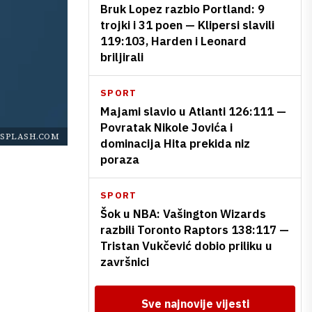
Bruk Lopez razbio Portland: 9
trojki i 31 poen — Klipersi slavili
119:103, Harden i Leonard
briljirali
SPORT
Majami slavio u Atlanti 126:111 —
Povratak Nikole Jovića i
SPLASH.COM
dominacija Hita prekida niz
poraza
SPORT
Šok u NBA: Vašington Wizards
razbili Toronto Raptors 138:117 —
Tristan Vukčević dobio priliku u
završnici
Sve najnovije vijesti