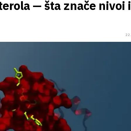
erola — šta znače nivoi i
22