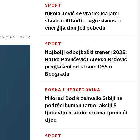
SPORT
Nikola Jović se vratio: Majami
slavio u Atlanti — agresivnost i
energija donijeli pobedu
.12.2025 - 09:52
SPORT
Najbolji odbojkaški treneri 2025:
Ratko Pavličević i Aleksa Brđović
proglašeni od strane OSS u
Beogradu
BOSNA I HERCEGOVINA
Milorad Dodik zahvalio Srbiji na
podršci humanitarnoj akciji S
ljubavlju hrabrim srcima i pomoći
djeci
SPORT