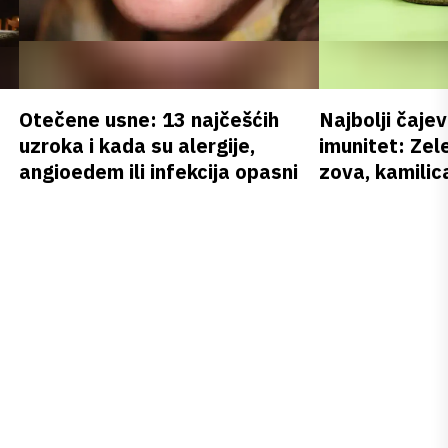
Otečene usne: 13 najčešćih
Najbolji čajev
uzroka i kada su alergije,
imunitet: Zele
angioedem ili infekcija opasni
zova, kamilica