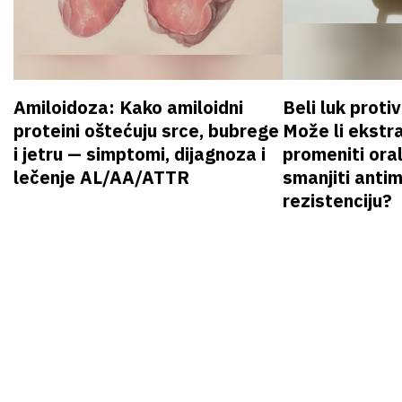
Amiloidoza: Kako amiloidni
Beli luk proti
proteini oštećuju srce, bubrege
Može li ekstr
i jetru — simptomi, dijagnoza i
promeniti oral
lečenje AL/AA/ATTR
smanjiti anti
rezistenciju?