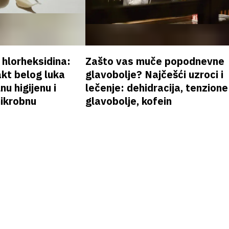
v hlorheksidina:
Zašto vas muče popodnevne
akt belog luka
glavobolje? Najčešći uzroci i
nu higijenu i
lečenje: dehidracija, tenzione
mikrobnu
glavobolje, kofein