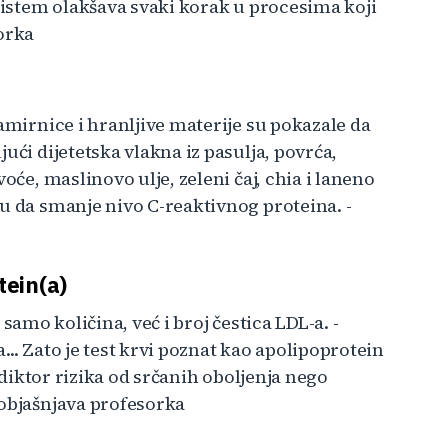
 sistem olakšava svaki korak u procesima koji
orka
amirnice i hranljive materije su pokazale da
ući dijetetska vlakna iz pasulja, povrća,
oće, maslinovo ulje, zeleni čaj, chia i laneno
u da smanje nivo C-reaktivnog proteina. -
tein(a)
a samo količina, već i broj čestica LDL-a. -
.. Zato je test krvi poznat kao apolipoprotein
rediktor rizika od srčanih oboljenja nego
 objašnjava profesorka