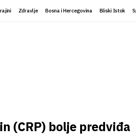
rajini
Zdravlje
Bosna i Hercegovina
Bliski Istok
S
in (CRP) bolje predviđa