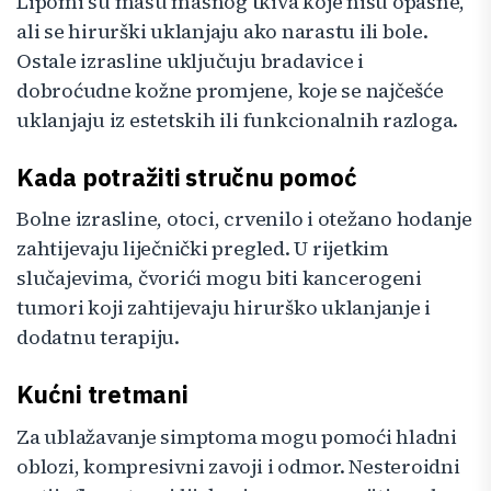
Lipomi su masu masnog tkiva koje nisu opasne,
ali se hirurški uklanjaju ako narastu ili bole.
Ostale izrasline uključuju bradavice i
dobroćudne kožne promjene, koje se najčešće
uklanjaju iz estetskih ili funkcionalnih razloga.
Kada potražiti stručnu pomoć
Bolne izrasline, otoci, crvenilo i otežano hodanje
zahtijevaju liječnički pregled. U rijetkim
slučajevima, čvorići mogu biti kancerogeni
tumori koji zahtijevaju hirurško uklanjanje i
dodatnu terapiju.
Kućni tretmani
Za ublažavanje simptoma mogu pomoći hladni
oblozi, kompresivni zavoji i odmor. Nesteroidni