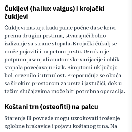
Čukljevi (hallux valgus) i krojački
čukljevi
Čukljevi nastaju kada palac počne da se krivi
prema drugim prstima, stvarajući bolno
izdizanje sa strane stopala. Krojački čukalj se
može pojaviti i na petom prstu. Uzrok nije
potpuno jasan, ali anatomske varijacije i oblik
stopala povećavaju rizik. Simptomi uključuju
bol, crvenilo i utrnulost. Preporučuje se obuća
sa širokim prostorom za prste i jastučići, dok u
težim slučajevima može biti potrebna operacija.
Koštani trn (osteofiti) na palcu
Starenje ili povrede mogu uzrokovati trošenje
zglobne hrskavice i pojavu koštanog trna. Na