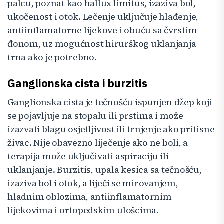
palcu, poznat kao hallux limitus, izaziva bol,
ukočenost i otok. Lečenje uključuje hlađenje,
antiinflamatorne lijekove i obuću sa čvrstim
đonom, uz mogućnost hirurškog uklanjanja
trna ako je potrebno.
Ganglionska cista i burzitis
Ganglionska cista je tečnošću ispunjen džep koji
se pojavljuje na stopalu ili prstima i može
izazvati blagu osjetljivost ili trnjenje ako pritisne
živac. Nije obavezno liječenje ako ne boli, a
terapija može uključivati aspiraciju ili
uklanjanje. Burzitis, upala kesica sa tečnošću,
izaziva bol i otok, a liječi se mirovanjem,
hladnim oblozima, antiinflamatornim
lijekovima i ortopedskim ulošcima.