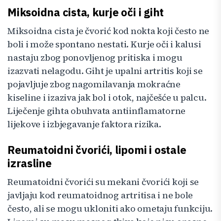
Miksoidna cista, kurje oči i giht
Miksoidna cista je čvorić kod nokta koji često ne
boli i može spontano nestati. Kurje oči i kalusi
nastaju zbog ponovljenog pritiska i mogu
izazvati nelagodu. Giht je upalni artritis koji se
pojavljuje zbog nagomilavanja mokraćne
kiseline i izaziva jak bol i otok, najčešće u palcu.
Liječenje gihta obuhvata antiinflamatorne
lijekove i izbjegavanje faktora rizika.
Reumatoidni čvorići, lipomi i ostale
izrasline
Reumatoidni čvorići su mekani čvorići koji se
javljaju kod reumatoidnog artritisa i ne bole
često, ali se mogu ukloniti ako ometaju funkciju.