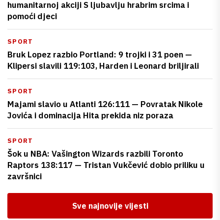
humanitarnoj akciji S ljubavlju hrabrim srcima i
pomoći djeci
SPORT
Bruk Lopez razbio Portland: 9 trojki i 31 poen —
Klipersi slavili 119:103, Harden i Leonard briljirali
SPORT
Majami slavio u Atlanti 126:111 — Povratak Nikole
Jovića i dominacija Hita prekida niz poraza
SPORT
Šok u NBA: Vašington Wizards razbili Toronto
Raptors 138:117 — Tristan Vukčević dobio priliku u
završnici
Sve najnovije vijesti