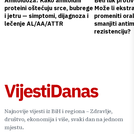
Amiloidoza: Kako amiloidni
Beli luk proti
proteini oštećuju srce, bubrege
Može li ekstr
i jetru — simptomi, dijagnoza i
promeniti oral
lečenje AL/AA/ATTR
smanjiti anti
rezistenciju?
Najnovije vijesti iz BiH i regiona – Zdravlje,
društvo, ekonomija i više, svaki dan na jednom
mjestu.