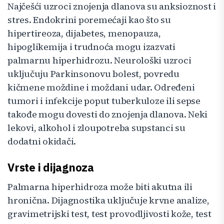
Najčešći uzroci znojenja dlanova su anksioznost i
stres. Endokrini poremećaji kao što su
hipertireoza, dijabetes, menopauza,
hipoglikemija i trudnoća mogu izazvati
palmarnu hiperhidrozu. Neurološki uzroci
uključuju Parkinsonovu bolest, povredu
kičmene moždine i moždani udar. Određeni
tumori i infekcije poput tuberkuloze ili sepse
takođe mogu dovesti do znojenja dlanova. Neki
lekovi, alkohol i zloupotreba supstanci su
dodatni okidači.
Vrste i dijagnoza
Palmarna hiperhidroza može biti akutna ili
hronična. Dijagnostika uključuje krvne analize,
gravimetrijski test, test provodljivosti kože, test