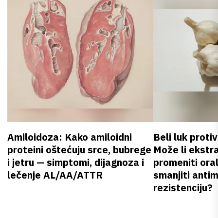
Amiloidoza: Kako amiloidni
Beli luk proti
proteini oštećuju srce, bubrege
Može li ekstr
i jetru — simptomi, dijagnoza i
promeniti oral
lečenje AL/AA/ATTR
smanjiti anti
rezistenciju?