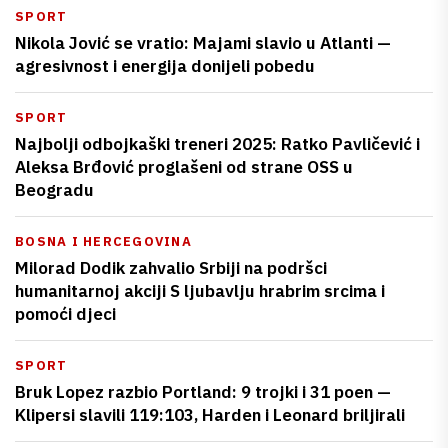
SPORT
Nikola Jović se vratio: Majami slavio u Atlanti —
agresivnost i energija donijeli pobedu
SPORT
Najbolji odbojkaški treneri 2025: Ratko Pavličević i
Aleksa Brđović proglašeni od strane OSS u
Beogradu
BOSNA I HERCEGOVINA
Milorad Dodik zahvalio Srbiji na podršci
humanitarnoj akciji S ljubavlju hrabrim srcima i
pomoći djeci
SPORT
Bruk Lopez razbio Portland: 9 trojki i 31 poen —
Klipersi slavili 119:103, Harden i Leonard briljirali