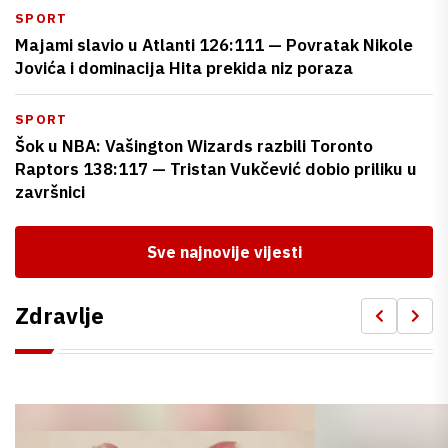
SPORT
Majami slavio u Atlanti 126:111 — Povratak Nikole
Jovića i dominacija Hita prekida niz poraza
SPORT
Šok u NBA: Vašington Wizards razbili Toronto
Raptors 138:117 — Tristan Vukčević dobio priliku u
završnici
Sve najnovije vijesti
Zdravlje