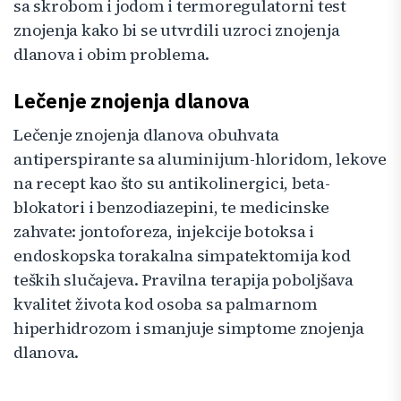
sa skrobom i jodom i termoregulatorni test
znojenja kako bi se utvrdili uzroci znojenja
dlanova i obim problema.
Lečenje znojenja dlanova
Lečenje znojenja dlanova obuhvata
antiperspirante sa aluminijum-hloridom, lekove
na recept kao što su antikolinergici, beta-
blokatori i benzodiazepini, te medicinske
zahvate: jontoforeza, injekcije botoksa i
endoskopska torakalna simpatektomija kod
teških slučajeva. Pravilna terapija poboljšava
kvalitet života kod osoba sa palmarnom
hiperhidrozom i smanjuje simptome znojenja
dlanova.