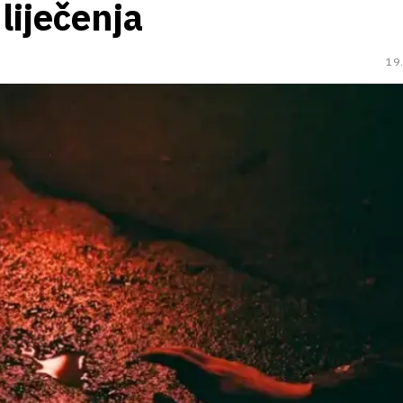
liječenja
19