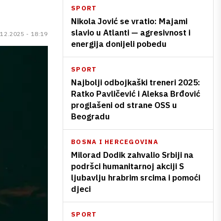
SPORT
Nikola Jović se vratio: Majami
slavio u Atlanti — agresivnost i
.12.2025 - 18:19
energija donijeli pobedu
SPORT
Najbolji odbojkaški treneri 2025:
Ratko Pavličević i Aleksa Brđović
proglašeni od strane OSS u
Beogradu
BOSNA I HERCEGOVINA
Milorad Dodik zahvalio Srbiji na
podršci humanitarnoj akciji S
ljubavlju hrabrim srcima i pomoći
djeci
SPORT