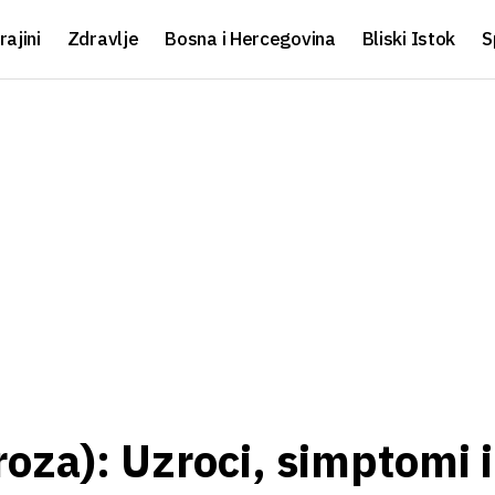
rajini
Zdravlje
Bosna i Hercegovina
Bliski Istok
S
oza): Uzroci, simptomi i