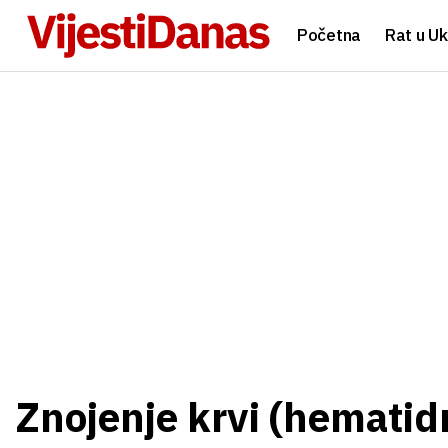
Početna
Rat u Uk
Znojenje krvi (hematidr