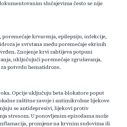
 u dokumentovanim slučajevima često se nije
poremećaje krvarenja, epilepsiju, infekcije,
droza je svrstana među poremećaje ekrinih
tvrđen. Znojenje krvi zahtijeva potpuni
stanja, uključujući poremećaje zgrušavanja,
st za potvrdu hematidroze.
roka. Opcije uključuju beta-blokatore poput
alne zaštitne zavoje i antimikrobne lijekove
juju se antidepresivi, lijekovi protiv
ljanja stresom. U ponovljenim epizodama može
a inflamacija, promjene na krvnim sudovima ili