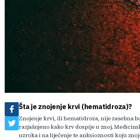
Šta je znojenje krvi (hematidroza)?
Znojenje krvi, ili hematidroza, nije zasebna bo
razjašnjeno kako krv dospije u znoj. Medicins
uzroka i na liječenje te anksioznosti koju znoj