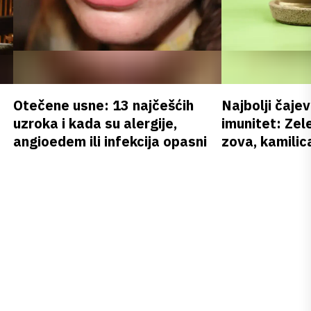
Otečene usne: 13 najčešćih
Najbolji čajev
uzroka i kada su alergije,
imunitet: Zele
angioedem ili infekcija opasni
zova, kamilica