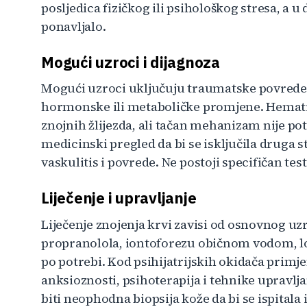
posljedica fizičkog ili psihološkog stresa, a
ponavljalo.
Mogući uzroci i dijagnoza
Mogući uzroci uključuju traumatske povrede, 
hormonske ili metaboličke promjene. Hemati
znojnih žlijezda, ali tačan mehanizam nije po
medicinski pregled da bi se isključila druga 
vaskulitis i povrede. Ne postoji specifičan te
Liječenje i upravljanje
Liječenje znojenja krvi zavisi od osnovnog uz
propranolola, iontoforezu običnom vodom, lok
po potrebi. Kod psihijatrijskih okidača primjen
anksioznosti, psihoterapija i tehnike uprav
biti neophodna biopsija kože da bi se ispital