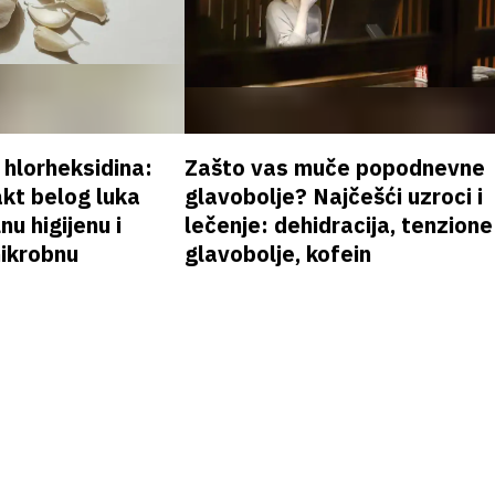
v hlorheksidina:
Zašto vas muče popodnevne
akt belog luka
glavobolje? Najčešći uzroci i
nu higijenu i
lečenje: dehidracija, tenzione
mikrobnu
glavobolje, kofein