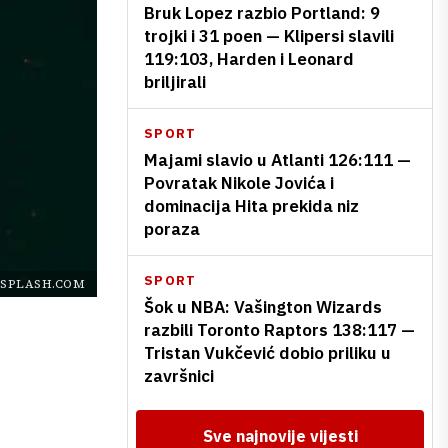
Bruk Lopez razbio Portland: 9
trojki i 31 poen — Klipersi slavili
119:103, Harden i Leonard
briljirali
SPORT
Majami slavio u Atlanti 126:111 —
Povratak Nikole Jovića i
dominacija Hita prekida niz
poraza
SPORT
SPLASH.COM
Šok u NBA: Vašington Wizards
razbili Toronto Raptors 138:117 —
Tristan Vukčević dobio priliku u
završnici
Sve najnovije vijesti