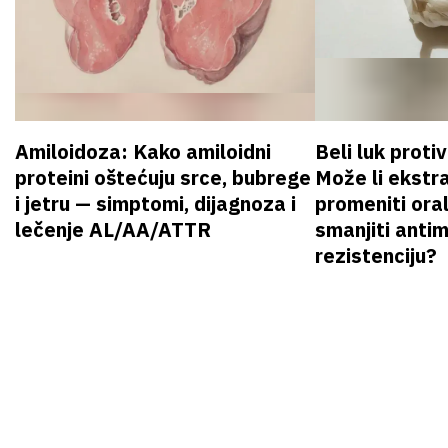
Amiloidoza: Kako amiloidni
Beli luk proti
proteini oštećuju srce, bubrege
Može li ekstr
i jetru — simptomi, dijagnoza i
promeniti oral
lečenje AL/AA/ATTR
smanjiti anti
rezistenciju?